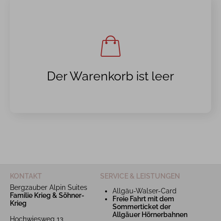
Der Warenkorb ist leer
KONTAKT
SERVICE & LEISTUNGEN
Bergzauber Alpin Suites
Allgäu-Walser-Card
Familie Krieg & Söhner-
Freie Fahrt mit dem
Krieg
Sommerticket der
Allgäuer Hörnerbahnen
Hochwiesweg 13