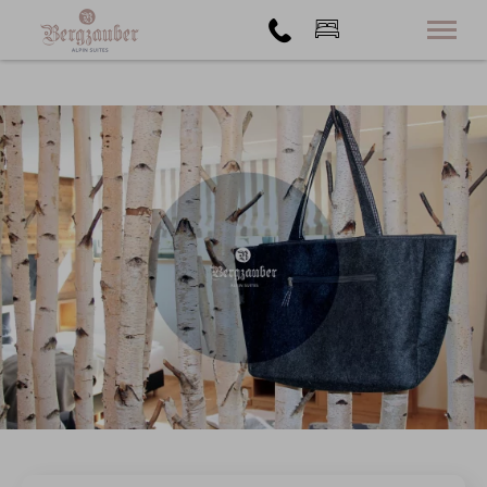
24. bis 31. August
2 Erwachsene
Alpin Suites
Buchen
Extras
Angebote
Kontakt
+49 176 72756108