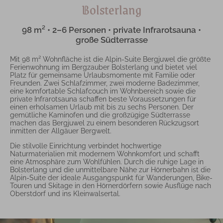
Bolsterlang
98 m² • 2–6 Personen • private Infrarotsauna •
große Südterrasse
Mit 98 m² Wohnfläche ist die Alpin-Suite Bergjuwel die größte
Ferienwohnung im Bergzauber Bolsterlang und bietet viel
Platz für gemeinsame Urlaubsmomente mit Familie oder
Freunden. Zwei Schlafzimmer, zwei moderne Badezimmer,
eine komfortable Schlafcouch im Wohnbereich sowie die
private Infrarotsauna schaffen beste Voraussetzungen für
einen erholsamen Urlaub mit bis zu sechs Personen. Der
gemütliche Kaminofen und die großzügige Südterrasse
machen das Bergjuwel zu einem besonderen Rückzugsort
inmitten der Allgäuer Bergwelt.
Die stilvolle Einrichtung verbindet hochwertige
Naturmaterialien mit modernem Wohnkomfort und schafft
eine Atmosphäre zum Wohlfühlen. Durch die ruhige Lage in
Bolsterlang und die unmittelbare Nähe zur Hörnerbahn ist die
Alpin-Suite der ideale Ausgangspunkt für Wanderungen, Bike-
Touren und Skitage in den Hörnerdörfern sowie Ausflüge nach
Oberstdorf und ins Kleinwalsertal.