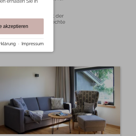
en erhalten Sie in
ige Minuten entfernt.
test und die Schönheit der
 gemeinsame Zeit und echte
e akzeptieren
ingsplatz im Allgäu.
rklärung
·
Impressum