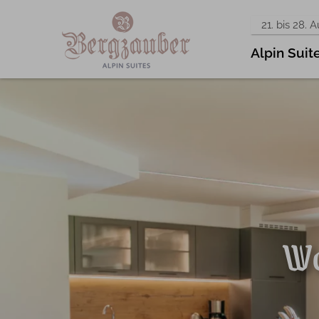
21. bis 28. 
Alpin Suit
Jed
Mit
Wo
A
Welln