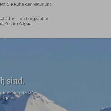
eßt die Ruhe der Natur und
schalten – im Bergzauber
e Zeit im Allgäu.
h sind.
nden Oberstdorfer
allgäus.