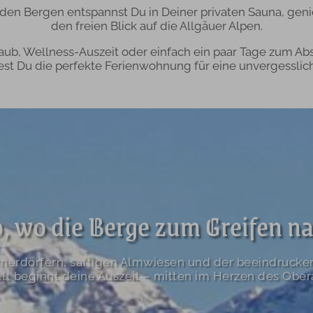
 den Bergen entspannst Du in Deiner privaten Sauna, geni
den freien Blick auf die Allgäuer Alpen.
aub, Wellness-Auszeit oder einfach ein paar Tage zum Ab
est Du die perfekte Ferienwohnung für eine unvergesslich
, wo die Berge zum Greifen na
nerdörfern, saftigen Almwiesen und der beeindrucke
t beginnt deine Auszeit – mitten im Herzen des Ober