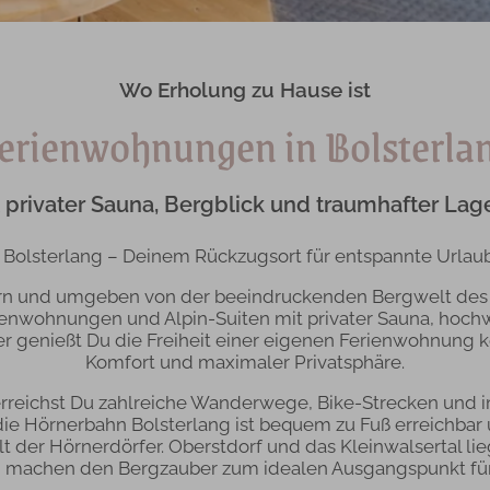
Wo Erholung zu Hause ist
erienwohnungen in Bolsterla
rivater Sauna, Bergblick und traumhafter Lag
olsterlang – Deinem Rückzugsort für entspannte Urlaubs
ern und umgeben von der beeindruckenden Bergwelt des 
ienwohnungen und Alpin-Suiten mit privater Sauna, hochw
r genießt Du die Freiheit einer eigenen Ferienwohnung 
Komfort und maximaler Privatsphäre.
rreichst Du zahlreiche Wanderwege, Bike-Strecken und i
die Hörnerbahn Bolsterlang ist bequem zu Fuß erreichbar u
der Hörnerdörfer. Oberstdorf und das Kleinwalsertal li
d machen den Bergzauber zum idealen Ausgangspunkt für 