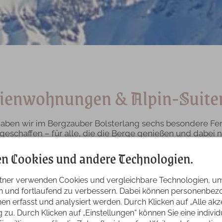
ienwohnungen & Alpin-Suite
l haben wir im Bergzauber Bolsterlang sechs besondere F
 geschaffen – für alle, die die Berge genießen und dabei 
möchten.
n Cookies und andere Technologien.
ohnungen verbindet alpinen Charme mit hochwertiger Aus
emberaubenden Aussicht auf die Allgäuer Alpen. Je nach 
tner verwenden Cookies und vergleichbare Technologien, u
ine private Sauna, ein Kaminofen oder großzügige Wohn
Wohlfühlen.
en und fortlaufend zu verbessern. Dabei können personenbe
n erfasst und analysiert werden. Durch Klicken auf „Alle ak
beginnt die einzigartige Natur der Hörnerdörfer und des N
zu. Durch Klicken auf „Einstellungen“ können Sie eine indivi
 oder einfach die Ruhe genießen – bei uns findest Du den