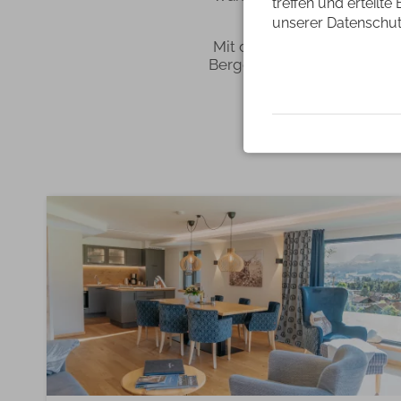
treffen und erteilte
Deinen Urlaub im All
unserer Datenschut
Mit dem Bergzauber haben 
Berge in vollen Zügen gen
Entdecke jetzt unse