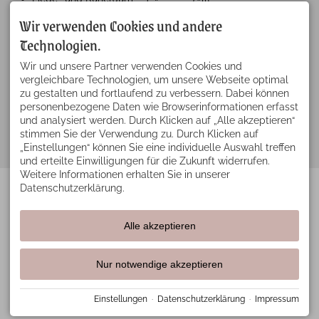
Träume erfüllt – ein
Privat Spa in Suite
Fleckchen Erde, welches
Wir verwenden Cookies und andere
wir teilen möchten.
Technologien.
Immer hereinspaziert!
Urlaub im Allgäu
Wir und unsere Partner verwenden Cookies und
vergleichbare Technologien, um unsere Webseite optimal
zu gestalten und fortlaufend zu verbessern. Dabei können
Facebook
Instagram
personenbezogene Daten wie Browserinformationen erfasst
und analysiert werden. Durch Klicken auf „Alle akzeptieren“
Impressum
Datenschutz
Barrierefreiheit
Vertrag widerrufen
stimmen Sie der Verwendung zu. Durch Klicken auf
Cookie-Einstellungen
„Einstellungen“ können Sie eine individuelle Auswahl treffen
Erstellt von
zuckerschnecke.at
mit
Tramino
und erteilte Einwilligungen für die Zukunft widerrufen.
Weitere Informationen erhalten Sie in unserer
Datenschutzerklärung.
Alle akzeptieren
Nur notwendige akzeptieren
Einstellungen
·
Datenschutzerklärung
·
Impressum