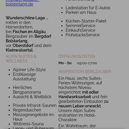
bolsterlang.de
Ladestation für E-Autos
Parken am Haus
Wunderschöne Lage ...
Küchen-Starter-Paket
mitten in den
SemmelService
Hörnerdörfern,
EinkaufsService
bei
Fischen im Allgäu
,
FrühstücksService
Bergzauber im
Bergdorf
Bolsterlang
,
vor
Oberstdorf
und dem
Kleinwalsertal
.
ALPIN SUITES &
ÖFFNUNGSZEITEN
WELLNESS
Mo - So
09:00-17:00
Alpiner Life-Style
INSPIRATION BERGZAUBER
Erstklassige
Ein Haus, sechs Suites-
Ausstattung
Ferien-Wohnungen, auf
Herrliches
höchstem Niveau
Bergpanorama
eingerichtet
mit edler
Aussicht & Weitblick
Handwerksarbeit
und fein
gearbeiteten Einbauten
zu
Private Infrarot-Saunen
neuem Leben erweckt
.
Regenduschen
Unsere Alpin Suites
Massageangebote im
erstrahlen im Hotel-
Haus
Charakter.
Wellness-Sauna
Ein Wohntraum, der
Liege- und Ruheraum