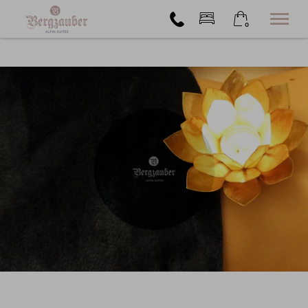
0
×
24. bis 31. August
Warenkorb ist leer
2 Erwachsene
Alpin Suites
Buchen
Extras
Angebote
Kontakt
+49 176 72756108