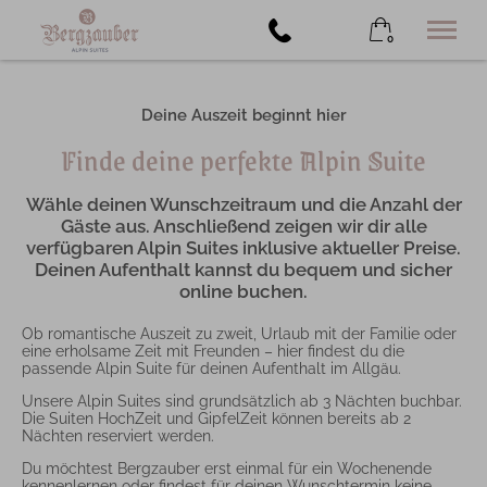
0
×
Warenkorb ist leer
Deine Auszeit beginnt hier
Alpin Suites
Finde deine perfekte Alpin Suite
Buchen
Extras
Wähle deinen Wunschzeitraum und die Anzahl der
Angebote
Gäste aus. Anschließend zeigen wir dir alle
Kontakt
verfügbaren Alpin Suites inklusive aktueller Preise.
Deinen Aufenthalt kannst du bequem und sicher
+49 176 72756108
online buchen.
Ob romantische Auszeit zu zweit, Urlaub mit der Familie oder
eine erholsame Zeit mit Freunden – hier findest du die
passende Alpin Suite für deinen Aufenthalt im Allgäu.
Unsere Alpin Suites sind grundsätzlich ab 3 Nächten buchbar.
Die Suiten HochZeit und GipfelZeit können bereits ab 2
Nächten reserviert werden.
Du möchtest Bergzauber erst einmal für ein Wochenende
kennenlernen oder findest für deinen Wunschtermin keine