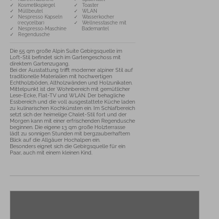
✓ Kosmetikspiegel
✓ Toaster
✓ Müllbeutel
✓ WLAN
✓ Nespresso Kapseln
✓ Wasserkocher
(recycelbar)
✓ Wellnesstasche mit
✓ Nespresso-Maschine
Bademantel
✓ Regendusche
Die 55 qm große Alpin Suite Gebirgsquelle im 
Loft-Stil befindet sich im Gartengeschoss mit 
direktem Gartenzugang. 

Bei der Ausstattung trifft moderner alpiner Stil auf 
traditionelle Materialien mit hochwertigen 
Echtholzböden, Altholzwänden und Holzunikaten. 
Mittelpunkt ist der Wohnbereich mit gemütlicher 
Lese-Ecke, Flat-TV und WLAN. Der behagliche 
Essbereich und die voll ausgestattete Küche laden 
zu kulinarischen Kochkünsten ein. Im Schlafbereich 
setzt sich der heimelige Chalet-Stil fort und der 
Morgen kann mit einer erfrischenden Regendusche 
beginnen. Die eigene 13 qm große Holzterrasse 
lädt zu sonnigen Stunden mit bergzauberhaftem 
Blick auf die Allgäuer Hochalpen ein. 

Besonders eignet sich die Gebirgsquelle für ein 
Paar, auch mit einem kleinen Kind.