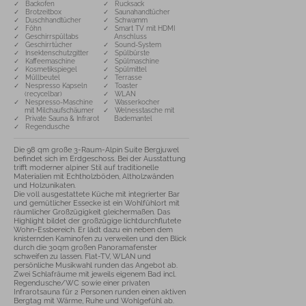
✓ Backofen
✓ Rucksack
✓ Brotzeitbox
✓ Saunahandtücher
✓ Duschhandtücher
✓ Schwamm
✓ Föhn
✓ Smart TV mit HDMI
✓ Geschirrspültabs
Anschluss
✓ Geschirrtücher
✓ Sound-System
✓ Insektenschutzgitter
✓ Spülbürste
✓ Kaffeemaschine
✓ Spülmaschine
✓ Kosmetikspiegel
✓ Spülmittel
✓ Müllbeutel
✓ Terrasse
✓ Nespresso Kapseln
✓ Toaster
(recycelbar)
✓ WLAN
✓ Nespresso-Maschine
✓ Wasserkocher
mit Milchaufschäumer
✓ Welnesstasche mit
✓ Private Sauna & Infrarot
Bademantel
✓ Regendusche
Die 98 qm große 3-Raum-Alpin Suite Bergjuwel 
befindet sich im Erdgeschoss. Bei der Ausstattung 
trifft moderner alpiner Stil auf traditionelle 
Materialien mit Echtholzböden, Altholzwänden 
und Holzunikaten. 

Die voll ausgestattete Küche mit integrierter Bar 
und gemütlicher Essecke ist ein Wohlfühlort mit 
räumlicher Großzügigkeit gleichermaßen. Das 
Highlight bildet der großzügige lichtdurchflutete 
Wohn-Essbereich. Er lädt dazu ein neben dem 
knisternden Kaminofen zu verweilen und den Blick 
durch die 30qm großen Panoramafenster 
schweifen zu lassen. Flat-TV, WLAN und 
persönliche Musikwahl runden das Angebot ab. 

Zwei Schlafräume mit jeweils eigenem Bad incl. 
Regendusche/WC sowie einer privaten 
Infrarotsauna für 2 Personen runden einen aktiven 
Bergtag mit Wärme, Ruhe und Wohlgefühl ab. 
