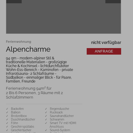
Ferienwohnung
nicht verfügbar
Alpencharme
ANFRAGE
94 qm - modern-alpiner Stil &
traditionelle Materialien - großzügige
Küche & Kochinsel - lichtdurchfluteter
Wohn-Ess-Bereich - Kaminofen - private
Infrarotsauna- 2 Schlafräume -
Südbalkon - einmaliger Blick - für Paare,
Familien, Freunde
Ferienwohnung 94m² für
2 Bis 6 Personen, 3 Räume mit 2
Schlafzimmern
✓ Backofen
✓ Regendusche
✓ Balkon
✓ Rucksack
✓ Brotzeitbox
✓ Saunahandtücher
✓ Duschhandtücher
✓ Schwamm
✓ Föhn
✓ Smart TV mit HDMI
✓ Geschirrspültabs
Anschluss
✓ Geschirrtücher
✓ Sound-System