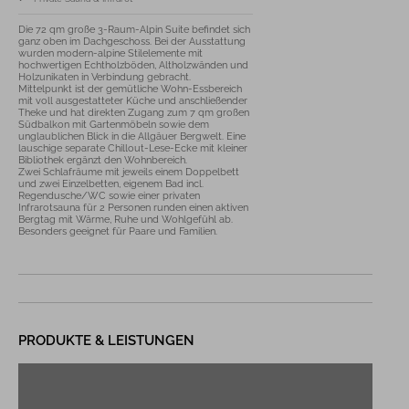
Die 72 qm große 3-Raum-Alpin Suite befindet sich 
ganz oben im Dachgeschoss. Bei der Ausstattung 
wurden modern-alpine Stilelemente mit 
hochwertigen Echtholzböden, Altholzwänden und 
Holzunikaten in Verbindung gebracht. 

Mittelpunkt ist der gemütliche Wohn-Essbereich 
mit voll ausgestatteter Küche und anschließender 
Theke und hat direkten Zugang zum 7 qm großen 
Südbalkon mit Gartenmöbeln sowie dem 
unglaublichen Blick in die Allgäuer Bergwelt. Eine 
lauschige separate Chillout-Lese-Ecke mit kleiner 
Bibliothek ergänzt den Wohnbereich. 

Zwei Schlafräume mit jeweils einem Doppelbett 
und zwei Einzelbetten, eigenem Bad incl. 
Regendusche/WC sowie einer privaten 
Infrarotsauna für 2 Personen runden einen aktiven 
Bergtag mit Wärme, Ruhe und Wohlgefühl ab. 

Besonders geeignet für Paare und Familien.
PRODUKTE & LEISTUNGEN