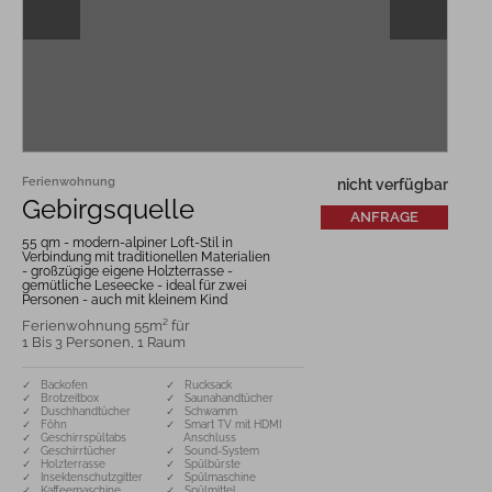
Ferienwohnung
nicht verfügbar
Gebirgsquelle
ANFRAGE
55 qm - modern-alpiner Loft-Stil in
Verbindung mit traditionellen Materialien
- großzügige eigene Holzterrasse -
gemütliche Leseecke - ideal für zwei
Personen - auch mit kleinem Kind
Ferienwohnung 55m² für
1 Bis 3 Personen, 1 Raum
✓ Backofen
✓ Rucksack
✓ Brotzeitbox
✓ Saunahandtücher
✓ Duschhandtücher
✓ Schwamm
✓ Föhn
✓ Smart TV mit HDMI
✓ Geschirrspültabs
Anschluss
✓ Geschirrtücher
✓ Sound-System
✓ Holzterrasse
✓ Spülbürste
✓ Insektenschutzgitter
✓ Spülmaschine
✓ Kaffeemaschine
✓ Spülmittel