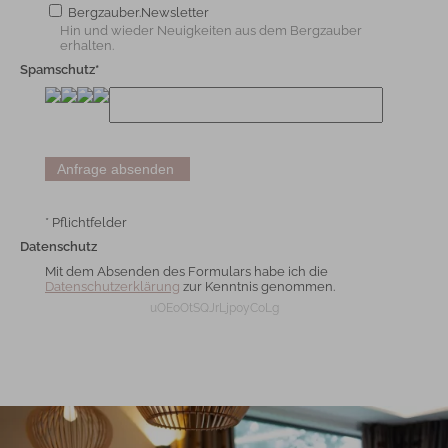
Bergzauber.Newsletter
Hin und wieder Neuigkeiten aus dem Bergzauber
erhalten.
Spamschutz*
* Pflichtfelder
Datenschutz
Mit dem Absenden des Formulars habe ich die
Datenschutzerklärung
zur Kenntnis genommen.
uOEoOtSQJrLjp0yCoLg