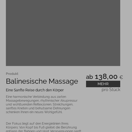
Produkt
138,00
ab
€
Balinesische Massage
MEHR
pro Stück
Eine Sanfte Reise durch den Körper
Eine harmonische Verbindung aus zarten 
Massagebewegungen, rhythmischer Akupressur 
und wohltuenden Reflexzonen. Streichungen, 
sanftes Kneten und behutsame Dehnungen 
Der Fokus liegt auf den Energielinien Ihres 
Körpers: Von Kopf bis Fuß gleitet die Berührung 
entlang der Bahnen und lässt Verspannungen sanft 