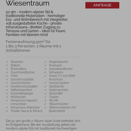
Wiesentraum
ANFRAGE
52 qm - modern-alpiner Stil &
traditionelle Materialien - heimeliger
Ess- und Wohnbereich mit integrierter,
voll ausgestatteter Küche - private
Infrarotsauna- direkter Zugang zu
Terrasse und Garten - ideal für Paare,
Familien mit kleinem Kind
Ferienwohnung 52m² für
1 Bis 3 Personen, 2 Räume mit 1
Schlafzimmer
✓ Backofen
✓ Regendusche
✓ Balkon
✓ Rucksack
✓ Brotzeitbox
✓ Saunahandtücher
✓ Duschhandtücher
✓ Schwamm
✓ Föhn
✓ Smart TV mit HDMI
✓ Geschirrspültabs
Anschluss
✓ Geschirrtücher
✓ Sound-System
✓ Insektenschutzgitter
✓ Spülbürste
✓ Kaffeemaschine
✓ Spülmaschine
✓ Kosmetikspiegel
✓ Spülmittel
✓ Müllbeutel
✓ Toaster
✓ Nespresso Kapseln
✓ WLAN
(recycelbar)
✓ Wasserkocher
✓ Nespresso-Maschine
✓ Wellnesstasche mit
✓ Private Sauna & Infrarot
Bademantel
Die 52 qm große 2-Raum-Alpin Suite befindet sich 
im Erdgeschoss. Bei der Ausstattung gehen der 
modern-alpine Stil mit traditionell hochwertigen 