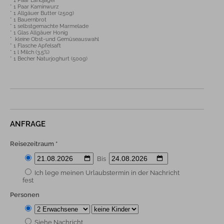
* 1 Paar Landjäger

* 1 Paar Kaminwurz

* 1 Allgäuer Butter (250g)

* 1 Bauernbrot

* 1 selbstgemachte Marmelade

* 1 Glas Allgäuer Honig

*  kleine Obst-und Gemüseauswahl

* 1 Flasche Apfelsaft

* 1 l Milch (3,5%)

* 1 Becher Naturjoghurt (500g)

ANFRAGE
Reisezeitraum *
Bis
Ich lege meinen Urlaubstermin in der Nachricht
fest
Personen
Siehe Nachricht