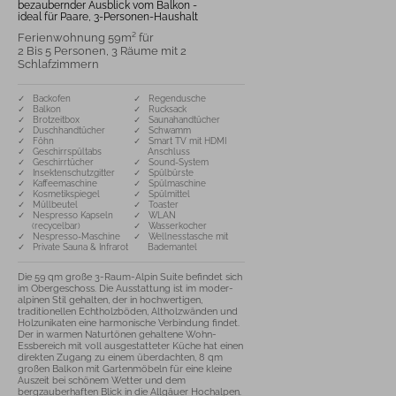
bezaubernder Ausblick vom Balkon -
ideal für Paare, 3-Personen-Haushalt
Ferienwohnung 59m² für
2 Bis 5 Personen, 3 Räume mit 2
Schlafzimmern
✓ Backofen
✓ Regendusche
✓ Balkon
✓ Rucksack
✓ Brotzeitbox
✓ Saunahandtücher
✓ Duschhandtücher
✓ Schwamm
✓ Föhn
✓ Smart TV mit HDMI
✓ Geschirrspültabs
Anschluss
✓ Geschirrtücher
✓ Sound-System
✓ Insektenschutzgitter
✓ Spülbürste
✓ Kaffeemaschine
✓ Spülmaschine
✓ Kosmetikspiegel
✓ Spülmittel
✓ Müllbeutel
✓ Toaster
✓ Nespresso Kapseln
✓ WLAN
(recycelbar)
✓ Wasserkocher
✓ Nespresso-Maschine
✓ Wellnesstasche mit
✓ Private Sauna & Infrarot
Bademantel
Die 59 qm große 3-Raum-Alpin Suite befindet sich 
im Obergeschoss. Die Ausstattung ist im moder-
alpinen Stil gehalten, der in hochwertigen, 
traditionellen Echtholzböden, Altholzwänden und 
Holzunikaten eine harmonische Verbindung findet. 

Der in warmen Naturtönen gehaltene Wohn-
Essbereich mit voll ausgestatteter Küche hat einen 
direkten Zugang zu einem überdachten, 8 qm 
großen Balkon mit Gartenmöbeln für eine kleine 
Auszeit bei schönem Wetter und dem 
bergzauberhaften Blick in die Allgäuer Hochalpen. 