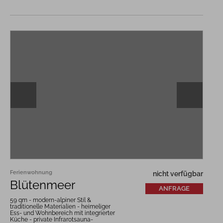
Ferienwohnung
nicht verfügbar
Blütenmeer
ANFRAGE
59 qm - modern-alpiner Stil &
traditionelle Materialien - heimeliger
Ess- und Wohnbereich mit integrierter
Küche - private Infrarotsauna-