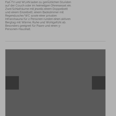
Flat-TV und WLAN laden zu gemütlichen Stunden 
auf der Couch oder im heimeligen Ohrensessel ein. 

Zwei Schlafräume mit jeweils einem Doppelbett 
und einem Einzelbett, einem Badezimmer mit 
Regendusche/WC sowie einer privaten 
Infrarotsauna für 2 Personen runden einen aktiven 
Bergtag mit Wärme, Ruhe und Wohlgefühl ab. 

Besonders geeignet für Paare und einen 3-
Personen-Haushalt.