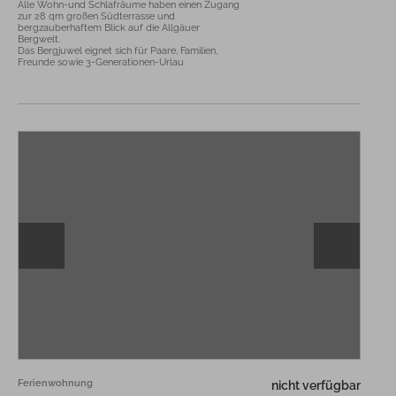
Alle Wohn-und Schlafräume haben einen Zugang 
zur 28 qm großen Südterrasse und 
bergzauberhaftem Blick auf die Allgäuer 
Bergwelt.

Das Bergjuwel eignet sich für Paare, Familien, 
Freunde sowie 3-Generationen-Urlau
Ferienwohnung
nicht verfügbar