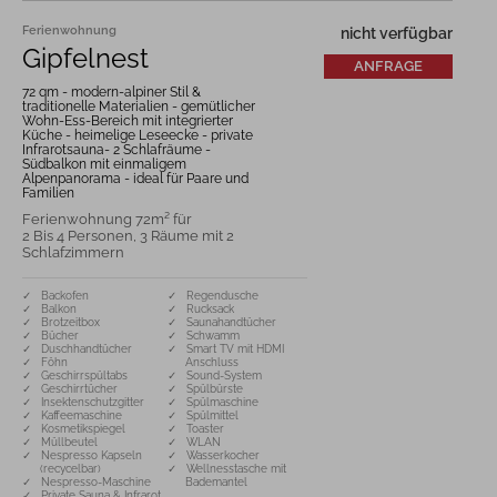
Ferienwohnung
nicht verfügbar
Gipfelnest
ANFRAGE
72 qm - modern-alpiner Stil &
traditionelle Materialien - gemütlicher
Wohn-Ess-Bereich mit integrierter
Küche - heimelige Leseecke - private
Infrarotsauna- 2 Schlafräume -
Südbalkon mit einmaligem
Alpenpanorama - ideal für Paare und
Familien
Ferienwohnung 72m² für
2 Bis 4 Personen, 3 Räume mit 2
Schlafzimmern
✓ Backofen
✓ Regendusche
✓ Balkon
✓ Rucksack
✓ Brotzeitbox
✓ Saunahandtücher
✓ Bücher
✓ Schwamm
✓ Duschhandtücher
✓ Smart TV mit HDMI
✓ Föhn
Anschluss
✓ Geschirrspültabs
✓ Sound-System
✓ Geschirrtücher
✓ Spülbürste
✓ Insektenschutzgitter
✓ Spülmaschine
✓ Kaffeemaschine
✓ Spülmittel
✓ Kosmetikspiegel
✓ Toaster
✓ Müllbeutel
✓ WLAN
✓ Nespresso Kapseln
✓ Wasserkocher
(recycelbar)
✓ Wellnesstasche mit
✓ Nespresso-Maschine
Bademantel
✓ Private Sauna & Infrarot