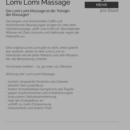
Lomi Lomi Massage
MEHR
pro Stück
Die Lomi Lomi Massage ist die "Königin
der Massagen"
Die langen und streichenden Griffe und 
rhythmischen Bewegungen sorgen für eine tiefe 
Gewebsmassage, sanft und kraftvoll. Beruhigende 
Wärme mit Ölen, Aromen und Heilmusik regen die 
Eine original Lomi Lomi gibt es nicht, keine gleicht 
der anderen, daher ist eine Lomi Lomi so 
individuell wie ein jeder Mensch und sein Masseur, 
der die Behandlung schenkt.

Sie können wählen – 75, 90 oder 120 Minuten                                                                                                                            

Wirkung der Lomi Lomi Massage:

* lockert verspannte Muskeln und Gelenke 

* aktiviert den Lymphfluss

* lindert stressbedingte Symptome wie Ängste

* gegen Kopfschmerzen und Schlafstörungen 

* bewusstere Selbstwahrnehmung

* regt den Energiefluss an

* verhilft zu mehr Entspannung

* Gelassenheit und innerer Fried