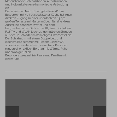
Materialien wie Echtholzböden, Altholzwänden 
und Holzunikaten eine harmonische Verbindung 
ein. 

Der in warmen Naturtönen gehaltene Wohn-
Essbereich mit voll ausgestatteter Küche hat einen 
direkten Zugang zu einer überdachten, 13 qm 
großen Terrasse mit Gartenmöbeln für eine kleine 
Auszeit bei schönem Wetter und dem 
bergzauberhaften Blick in die Allgäuer Hochalpen. 
Flat-TV und WLAN laden zu gemütlichen Stunden 
auf der Couch oder im heimeligen Ohrensessel ein. 

Der Schlafraum mit einem Doppelbett und 
eigenem Badezimmer mit Regendusche/WC 
sowie eine private Infrarotsauna für 2 Personen 
runden einen aktiven Bergtag mit Wärme, Ruhe 
und Wohlgefühl ab. 

Besonders geeignet für Paare und Familien mit 
einem Kind.