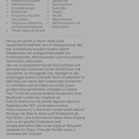
✓ Insektenschutzgitter
✓ Spülbürste
✓ Kaffeemaschine
✓ Spülmaschine
✓ Kosmetikspiegel
✓ Spülmittel
✓ Müllbeutel
✓ Toaster
✓ Nespresso Kapseln
✓ WLAN
(recycelbar)
✓ Wasserkocher
✓ Nespresso-Maschine
✓ Wellnesstasche mit
mit Milchaufschäumer
Bademantel
✓ Private Sauna & Infrarot
Die 94 qm große 3-Raum-Alpin Suite 
Alpencharme befindet sich im Obergeschoss. Bei 
der Ausstattung wurden modern-alpine 
Stilelemente mit wertigen Materialien wie 
Echtholzböden, Altholzwänden und Holzunikaten 
harmonisch verbunden. 

Die voll ausgestattete Küche mit Kochinsel und 
gemütlichem Essbereich ist ein Wohlfühlort mit 
räumlicher Großzügigkeit. Das Highlight ist der 
großzügige lichtdurchflutete Wohn-Essbereich. Er 
lädt dazu ein neben dem knisternden Kaminofen 
zu verweilen und den Blick durch die 30qm 
großen Panoramafenster schweifen zu lassen. 
Flat-TV, WLAN und persönliche Musikwahl über 
Bluetooth runden das Angebot ab. 

Zwei Schlafräume mit jeweils eigenem Bad incl. 
Regendusche/WC sowie einer privaten 
Infrarotsauna für 2 Personen runden einen aktiven 
Bergtag mit Wärme, Ruhe und Wohlgefühl ab. 

Alle Wohn- und Schlafräume haben einen Zugang 
zum 11 qm großen Südbalkon und 
bergzauberhaften Blick in die Allgäuer Bergwelt.

Geeignet für Paare, Freunde, Familie sowie 3-
Generationen-Urlaube