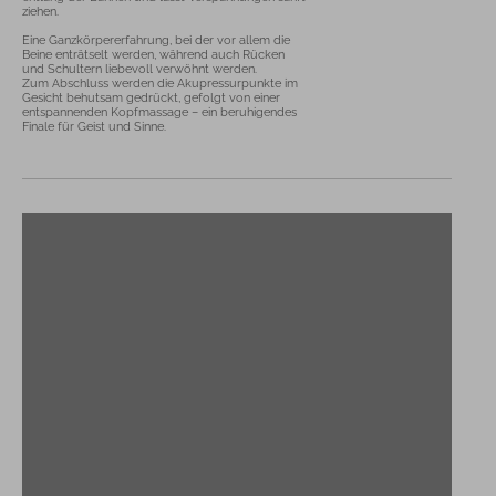
ziehen.

Eine Ganzkörpererfahrung, bei der vor allem die 
Beine enträtselt werden, während auch Rücken 
und Schultern liebevoll verwöhnt werden.

Zum Abschluss werden die Akupressurpunkte im 
Gesicht behutsam gedrückt, gefolgt von einer 
entspannenden Kopfmassage – ein beruhigendes 
Finale für Geist und Sinne.