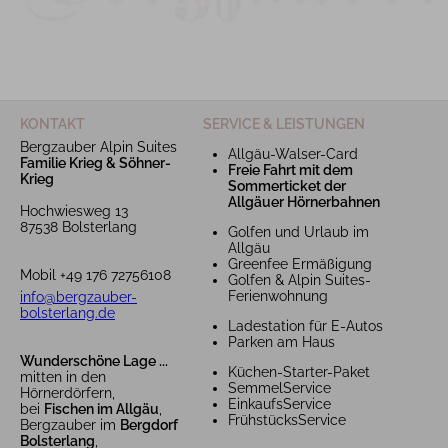
KONTAKT
SERVICE & LEISTUNGEN
Bergzauber Alpin Suites
Allgäu-Walser-Card
Familie Krieg & Söhner-
Freie Fahrt mit dem
Krieg
Sommerticket der
Allgäuer Hörnerbahnen
Hochwiesweg 13
87538 Bolsterlang
Golfen und Urlaub im
Allgäu
Greenfee Ermäßigung
Mobil +49 176 72756108
Golfen & Alpin Suites-
Ferienwohnung
info@bergzauber-
bolsterlang.de
Ladestation für E-Autos
Parken am Haus
Wunderschöne Lage ...
Küchen-Starter-Paket
mitten in den
SemmelService
Hörnerdörfern,
EinkaufsService
bei
Fischen im Allgäu
,
FrühstücksService
Bergzauber im
Bergdorf
Bolsterlang
,