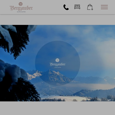
0
×
Warenkorb ist leer
Alpin Suites
Buchen
Extras
Angebote
Kontakt
+49 176 72756108